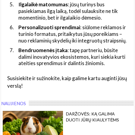
Ilgalaikė matomumas
: jūsų turinys bus
pasiekiamas ilgą laiką, todėl sulauksite ne tik
momentinio, bet ir ilgalaikio dėmesio.
Personalizuoti sprendimai
: siūlome reklamos ir
turinio formatus, pritaikytus jūsų poreikiams –
nuo reklaminių skydelių iki integruotų straipsnių.
Bendruomenės įtaka
: tapę partneriu, būsite
dalimi inovatyvios ekosistemos, kuri siekia kurti
ateities sprendimus ir dalintis žiniomis.
Susisiekite ir sužinokite, kaip galime kartu auginti jūsų
verslą!
NAUJIENOS
DARŽOVĖS: KĄ GALIMA
DUOTI JŪRŲ KIAULYTĖMS