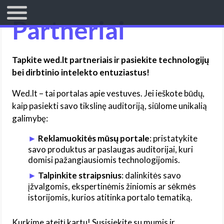
Partneriai
TITULINIS
Tapkite wed.lt partneriais ir pasiekite technologijų
bei dirbtinio intelekto entuziastus!
Wed.lt – tai portalas apie vestuves. Jei ieškote būdų,
kaip pasiekti savo tikslinę auditoriją, siūlome unikalią
galimybę:
Reklamuokitės mūsų portale
: pristatykite
savo produktus ar paslaugas auditorijai, kuri
domisi pažangiausiomis technologijomis.
Talpinkite straipsnius
: dalinkitės savo
įžvalgomis, ekspertinėmis žiniomis ar sėkmės
istorijomis, kurios atitinka portalo tematiką.
Kurkime ateitį kartu! Susisiekite su mumis ir